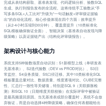
完成从表结构获取、基准表发现、代码逻辑分析、验数SQL
生成、执行到报告发布的全流程。这将传统手工验数从"手
写多条SQL+人工比对"升级为"一句话触发+评审级证据输
出"的自动化流程。核心价值体现在四个方面：效率提升
（从2-4小时压缩到30分钟）、覆盖度提升（10类标准化
SQL模板确保验证全面）、智能决策（基准表自动发现与降
级策略）以及证据链产出（结构化评审级报告）。
架构设计与核心能力
系统支持5种验数场景自动识别：S1新模型上线（单研发表
无基准表）、S2迭代验数（DEV vs PROD对比）、S3日
常监控、S4业务质疑、S5口径迁移。其中10类标准化SQL
模板覆盖总量对比、数据质量、维度逐项对比、CUBE完整
性、汇总行一致性等关键项，特别是SQL 9（关联膨胀检
测）和SQL 10（日期维度关联校验）在实际评审中被验证
是最高频退回原因。当无基准表或部分覆盖时，系统不会放
弃验证，而是自动选择4种降级策略，确保任何表都能给出