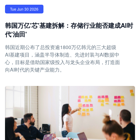
Tue Jun 30 2026
韩国万亿'芯'基建拆解：存储行业能否建成AI时
代'油田'
韩国近期公布了总投资逾1800万亿韩元的三大超级
AI基建项目，涵盖半导体制造、先进封装与AI数据中
心，目标是借助国家级投入与龙头企业布局，打造面
向AI时代的关键产业能力。