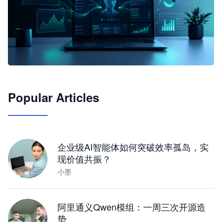
🦞
Popular Articles
JimoClaw 桌面 AI Agent 工作台
让 AI 处理本地资料 · 操控浏览器 · 交付可用文档
下载桌面版
企业级AI智能体如何突破效率孤岛，实
现价值共振？
小墨
阿里通义Qwen模组：一周三次开源造
势