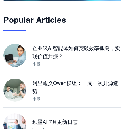
🦞
Popular Articles
JimoClaw 桌面 AI Agent 工作台
让 AI 处理本地资料 · 操控浏览器 · 交付可用文档
下载桌面版
企业级AI智能体如何突破效率孤岛，实
现价值共振？
小墨
阿里通义Qwen模组：一周三次开源造
势
小墨
积墨AI 7月更新日志