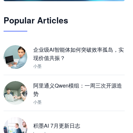
🦞
Popular Articles
JimoClaw 桌面 AI Agent 工作台
让 AI 处理本地资料 · 操控浏览器 · 交付可用文档
下载桌面版
企业级AI智能体如何突破效率孤岛，实
现价值共振？
小墨
阿里通义Qwen模组：一周三次开源造
势
小墨
积墨AI 7月更新日志