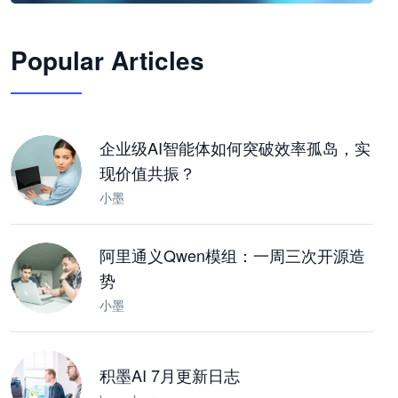
🦞
Popular Articles
JimoClaw 桌面 AI Agent 工作台
让 AI 处理本地资料 · 操控浏览器 · 交付可用文档
下载桌面版
企业级AI智能体如何突破效率孤岛，实
现价值共振？
小墨
阿里通义Qwen模组：一周三次开源造
势
小墨
积墨AI 7月更新日志