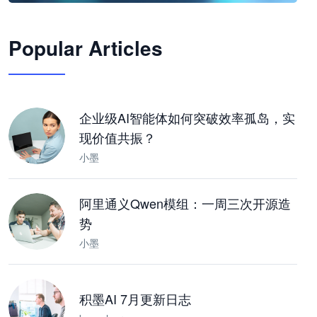
🦞
Popular Articles
JimoClaw 桌面 AI Agent 工作台
让 AI 处理本地资料 · 操控浏览器 · 交付可用文档
下载桌面版
企业级AI智能体如何突破效率孤岛，实
现价值共振？
小墨
阿里通义Qwen模组：一周三次开源造
势
小墨
积墨AI 7月更新日志