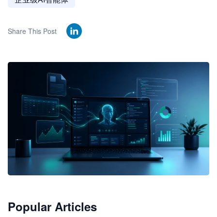
Share This Post
🦞
Popular Articles
JimoClaw 桌面 AI Agent 工作台