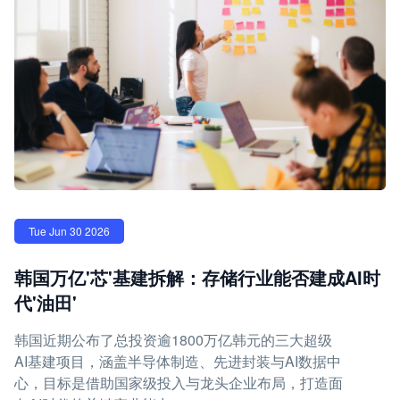
Tue Jun 30 2026
韩国万亿'芯'基建拆解：存储行业能否建成AI时
代'油田'
韩国近期公布了总投资逾1800万亿韩元的三大超级
AI基建项目，涵盖半导体制造、先进封装与AI数据中
心，目标是借助国家级投入与龙头企业布局，打造面