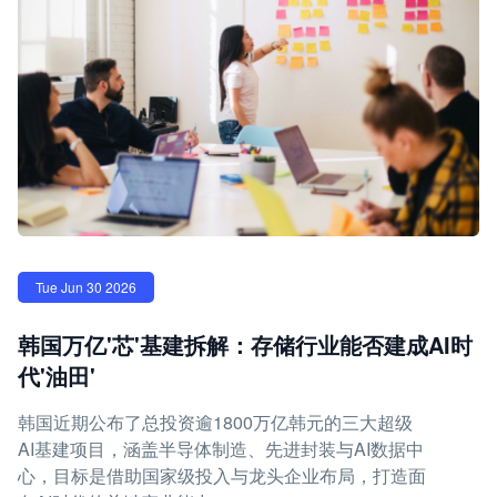
Tue Jun 30 2026
韩国万亿'芯'基建拆解：存储行业能否建成AI时
代'油田'
韩国近期公布了总投资逾1800万亿韩元的三大超级
AI基建项目，涵盖半导体制造、先进封装与AI数据中
心，目标是借助国家级投入与龙头企业布局，打造面