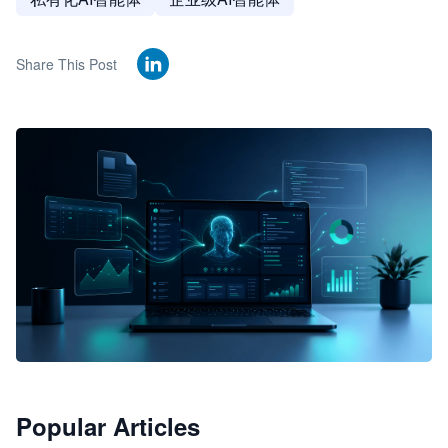
Share This Post
🦞
Popular Articles
JimoClaw 桌面 AI Agent 工作台