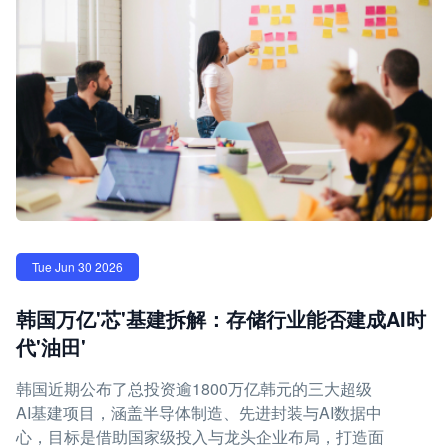
Tue Jun 30 2026
韩国万亿'芯'基建拆解：存储行业能否建成AI时
代'油田'
韩国近期公布了总投资逾1800万亿韩元的三大超级
AI基建项目，涵盖半导体制造、先进封装与AI数据中
心，目标是借助国家级投入与龙头企业布局，打造面