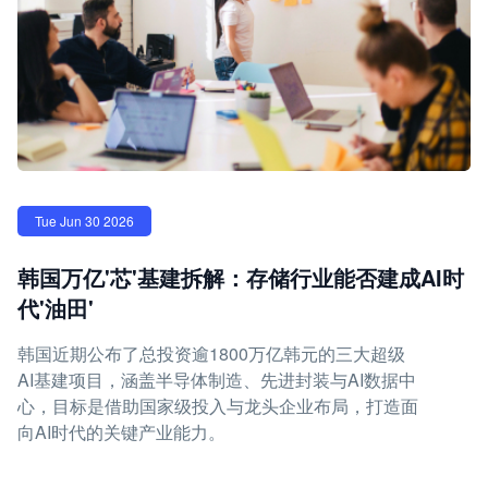
Tue Jun 30 2026
韩国万亿'芯'基建拆解：存储行业能否建成AI时
代'油田'
韩国近期公布了总投资逾1800万亿韩元的三大超级
AI基建项目，涵盖半导体制造、先进封装与AI数据中
心，目标是借助国家级投入与龙头企业布局，打造面
向AI时代的关键产业能力。