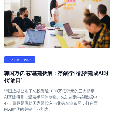
Tue Jun 30 2026
韩国万亿'芯'基建拆解：存储行业能否建成AI时
代'油田'
韩国近期公布了总投资逾1800万亿韩元的三大超级
AI基建项目，涵盖半导体制造、先进封装与AI数据中
心，目标是借助国家级投入与龙头企业布局，打造面
向AI时代的关键产业能力。