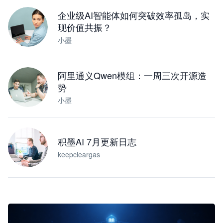
下载桌面版
企业级AI智能体如何突破效率孤岛，实
现价值共振？
小墨
阿里通义Qwen模组：一周三次开源造
势
小墨
积墨AI 7月更新日志
keepcleargas