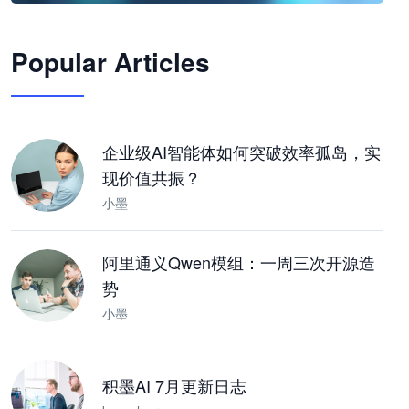
🦞
Popular Articles
JimoClaw 桌面 AI Agent 工作台
让 AI 处理本地资料 · 操控浏览器 · 交付可用文档
下载桌面版
企业级AI智能体如何突破效率孤岛，实
现价值共振？
小墨
阿里通义Qwen模组：一周三次开源造
势
小墨
积墨AI 7月更新日志