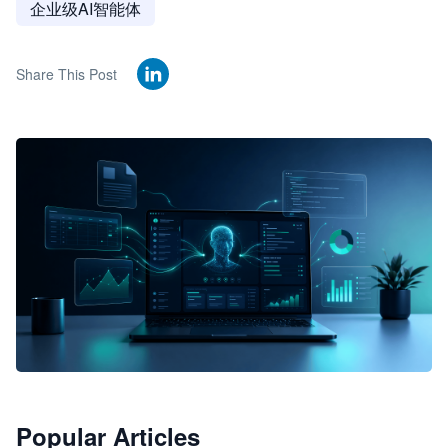
企业级AI智能体
Share This Post
🦞
Popular Articles
JimoClaw 桌面 AI Agent 工作台