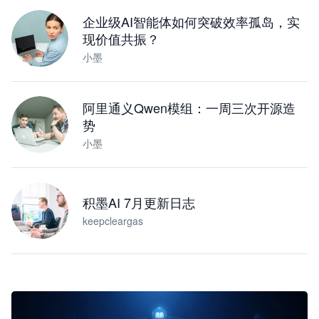
下载桌面版
企业级AI智能体如何突破效率孤岛，实
现价值共振？
小墨
阿里通义Qwen模组：一周三次开源造
势
小墨
积墨AI 7月更新日志
keepcleargas