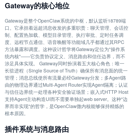
Gateway的核心地位
Gateway是整个OpenClaw系统的中枢，默认监听18789端
口。它承担着远超消息收发的多重职责：聊天管理、会话控
制、配置热加载、模型目录管理、执行审批、定时任务调
度、远程节点通信、语音唤醒等功能域几乎都通过其RPC
方法暴露和调度。这种设计哲学将Gateway定位为"操作系
统内核"——它负责协议定义、消息路由和信任边界，而不
涉足具体实现。 Gateway同时扮演着五大核心角色：唯一
长驻进程（Single Source of Truth）确保所有消息面的统一
管理；消息总线使所有流量必经Gateway分发；多Agent路
由的物理边界通过Multi-Agent Router实现Agent隔离；认证
与信任边界统一处理各种安全验证场景；嵌入式HTTP Host
支持Agent主动构造UI而不需要单独起web server。这种"边
界而非实现"的哲学，是OpenClaw微内核能够保持精炼的
根本原因。
插件系统与消息路由