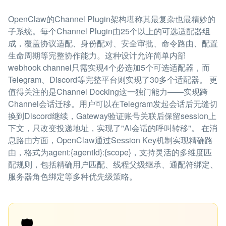
OpenClaw的Channel Plugin架构堪称其最复杂也最精妙的
子系统。每个Channel Plugin由25个以上的可选适配器组
成，覆盖协议适配、身份配对、安全审批、命令路由、配置
生命周期等完整协作能力。这种设计允许简单内部
webhook channel只需实现4个必选加5个可选适配器，而
Telegram、Discord等完整平台则实现了30多个适配器。 更
值得关注的是Channel Docking这一独门能力——实现跨
Channel会话迁移。用户可以在Telegram发起会话后无缝切
换到Discord继续，Gateway验证账号关联后保留session上
下文，只改变投递地址，实现了"AI会话的呼叫转移"。 在消
息路由方面，OpenClaw通过Session Key机制实现精确路
由，格式为agent:{agentId}:{scope}，支持灵活的多维度匹
配规则，包括精确用户匹配、线程父级继承、通配符绑定、
服务器角色绑定等多种优先级策略。
🛡️