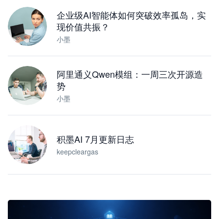
下载桌面版
企业级AI智能体如何突破效率孤岛，实
现价值共振？
小墨
阿里通义Qwen模组：一周三次开源造
势
小墨
积墨AI 7月更新日志
keepcleargas