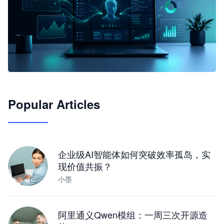
🦞
Popular Articles
JimoClaw 桌面 AI Agent 工作台
让 AI 处理本地资料 · 操控浏览器 · 交付可用文档
下载桌面版
企业级AI智能体如何突破效率孤岛，实
现价值共振？
小墨
阿里通义Qwen模组：一周三次开源造