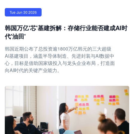
Tue Jun 30 2026
韩国万亿'芯'基建拆解：存储行业能否建成AI时
代'油田'
韩国近期公布了总投资逾1800万亿韩元的三大超级
AI基建项目，涵盖半导体制造、先进封装与AI数据中
心，目标是借助国家级投入与龙头企业布局，打造面
向AI时代的关键产业能力。