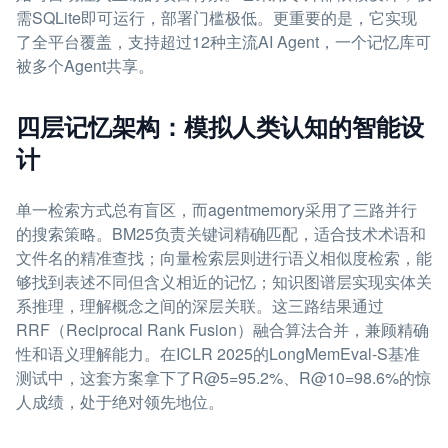
需SQLite即可运行，部署门槛极低。更重要的是，它实现
了全平台覆盖，支持超过12种主流AI Agent，一个记忆库可
被多个Agent共享。
四层记忆架构：模拟人类认知的智能设
计
单一检索方式总有盲区，而agentmemory采用了三路并行
的搜索策略。BM25负责关键词精确匹配，适合技术术语和
文件名的精准查找；向量检索层则进行语义相似度检索，能
够找到表述不同但含义相近的记忆；知识图谱层实现实体关
系推理，理解概念之间的深层关联。这三路结果通过
RRF（Reciprocal Rank Fusion）融合算法合并，兼顾精确
性和语义理解能力。在ICLR 2025的LongMemEval-S基准
测试中，这套方案拿下了R@5=95.2%、R@10=98.6%的惊
人成绩，处于绝对领先地位。