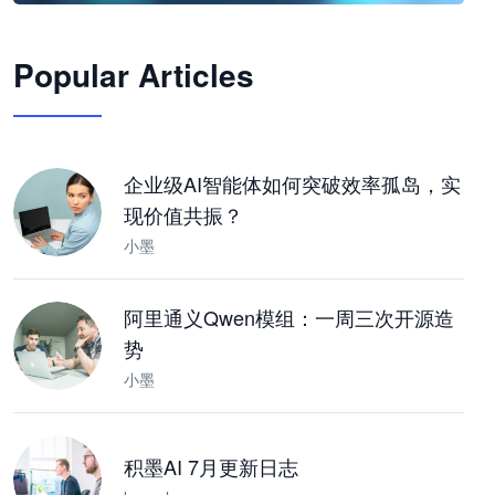
🦞
Popular Articles
JimoClaw 桌面 AI Agent 工作台
让 AI 处理本地资料 · 操控浏览器 · 交付可用文档
下载桌面版
企业级AI智能体如何突破效率孤岛，实
现价值共振？
小墨
阿里通义Qwen模组：一周三次开源造
势
小墨
积墨AI 7月更新日志