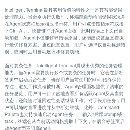
Intelligent Terminal最具实用价值的特性之一是其智能错误
处理能力。当命令执行失败时，终端能自动检测错误状况并
在Agent状态栏显示相应指示符。用户可点击该指示符或按
下Ctrl+Alt+。快捷键打开Agent面板，此时错误上下文已自
动加载。Agent不仅能解释错误原因，还能建议甚至直接执
行最优修复方案。通过配置设置，用户可选择仅自动检测错
误，或同时启用自动建议和修复功能。
面对复杂任务，Intelligent Terminal展现出优秀的任务管理
能力。当Agent需要执行多个或复杂的任务时，它会在新标
签页中启动后台任务，确保用户当前使用的shell始终保持
专注，避免工作流程被打断。Agent管理面板提供了清晰的
任务总览，用户可一目了然地查看所有活跃Agent及其当前
状态，还能随时返回过往会话继续工作。对于长期任务，用
户可以随时查看进度并从中断处继续。此外，Command
Palette也支持快速启动Agent任务——输入?后跟prompt或
task，终端会从当前活动窗格提取上下文，在后台标签页启
动Agent而不阻塞shell。