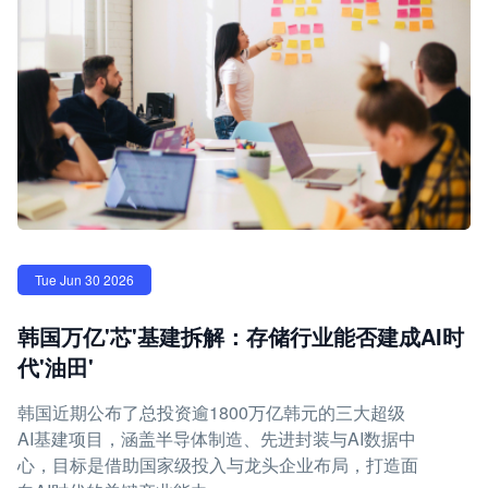
Tue Jun 30 2026
韩国万亿'芯'基建拆解：存储行业能否建成AI时
代'油田'
韩国近期公布了总投资逾1800万亿韩元的三大超级
AI基建项目，涵盖半导体制造、先进封装与AI数据中
心，目标是借助国家级投入与龙头企业布局，打造面