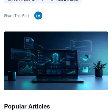
Share This Post
🦞
Popular Articles
JimoClaw 桌面 AI Agent 工作台