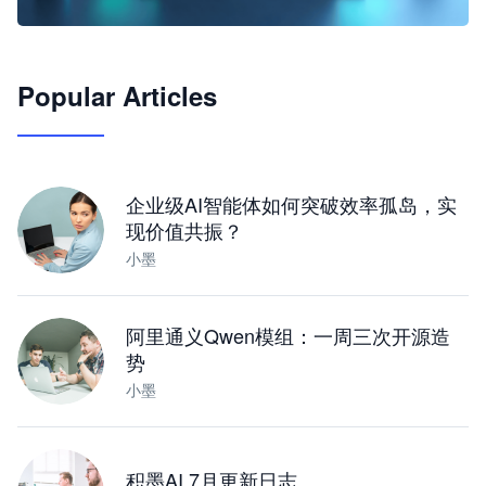
🦞
Popular Articles
JimoClaw 桌面 AI Agent 工作台
让 AI 处理本地资料 · 操控浏览器 · 交付可用文档
下载桌面版
企业级AI智能体如何突破效率孤岛，实
现价值共振？
小墨
阿里通义Qwen模组：一周三次开源造
势
小墨
积墨AI 7月更新日志