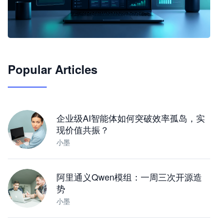
🦞
Popular Articles
JimoClaw 桌面 AI Agent 工作台
让 AI 处理本地资料 · 操控浏览器 · 交付可用文档
下载桌面版
企业级AI智能体如何突破效率孤岛，实
现价值共振？
小墨
阿里通义Qwen模组：一周三次开源造
势
小墨