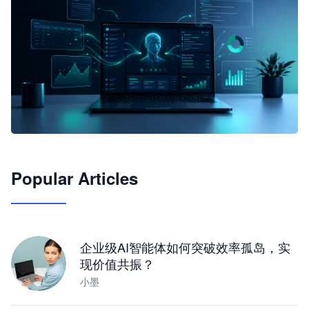
🦞
Popular Articles
JimoClaw 桌面 AI Agent 工作台
让 AI 处理本地资料 · 操控浏览器 · 交付可用文档
下载桌面版
企业级AI智能体如何突破效率孤岛，实
现价值共振？
小墨