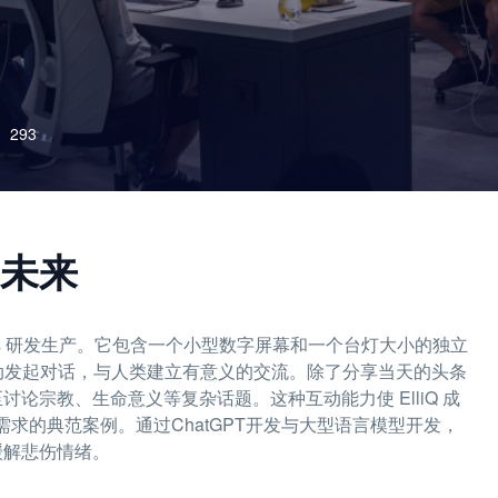
293
的未来
Robotics 研发生产。它包含一个小型数字屏幕和一个台灯大小的独立
Q 可以主动发起对话，与人类建立有意义的交流。除了分享当天的头条
讨论宗教、生命意义等复杂话题。这种互动能力使 ElliQ 成
需求的典范案例。通过ChatGPT开发与大型语言模型开发，
缓解悲伤情绪。