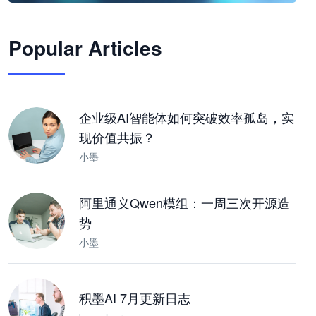
🦞
Popular Articles
JimoClaw 桌面 AI Agent 工作台
让 AI 处理本地资料 · 操控浏览器 · 交付可用文档
下载桌面版
企业级AI智能体如何突破效率孤岛，实
现价值共振？
小墨
阿里通义Qwen模组：一周三次开源造
势
小墨
积墨AI 7月更新日志