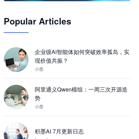
🦞
Popular Articles
JimoClaw 桌面 AI Agent 工作台
让 AI 处理本地资料 · 操控浏览器 · 交付可用文档
下载桌面版
企业级AI智能体如何突破效率孤岛，实
现价值共振？
小墨
阿里通义Qwen模组：一周三次开源造
势
小墨
积墨AI 7月更新日志