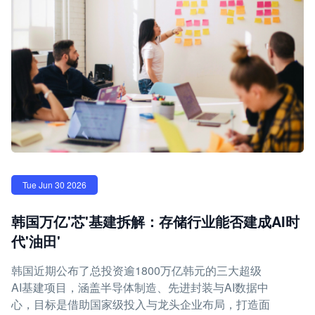
Tue Jun 30 2026
韩国万亿'芯'基建拆解：存储行业能否建成AI时
代'油田'
韩国近期公布了总投资逾1800万亿韩元的三大超级
AI基建项目，涵盖半导体制造、先进封装与AI数据中
心，目标是借助国家级投入与龙头企业布局，打造面