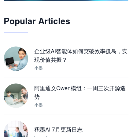
🦞
Popular Articles
JimoClaw 桌面 AI Agent 工作台
让 AI 处理本地资料 · 操控浏览器 · 交付可用文档
下载桌面版
企业级AI智能体如何突破效率孤岛，实
现价值共振？
小墨
阿里通义Qwen模组：一周三次开源造
势
小墨
积墨AI 7月更新日志