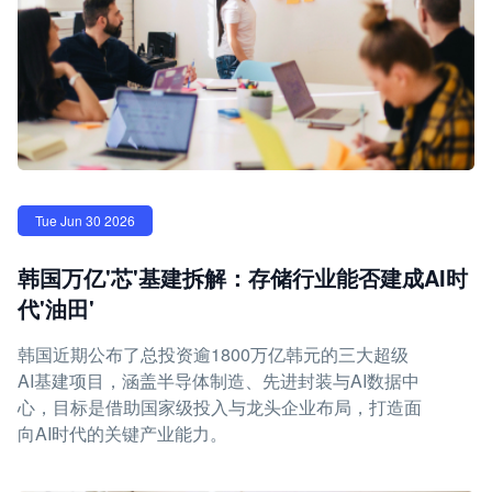
Tue Jun 30 2026
韩国万亿'芯'基建拆解：存储行业能否建成AI时
代'油田'
韩国近期公布了总投资逾1800万亿韩元的三大超级
AI基建项目，涵盖半导体制造、先进封装与AI数据中
心，目标是借助国家级投入与龙头企业布局，打造面
向AI时代的关键产业能力。