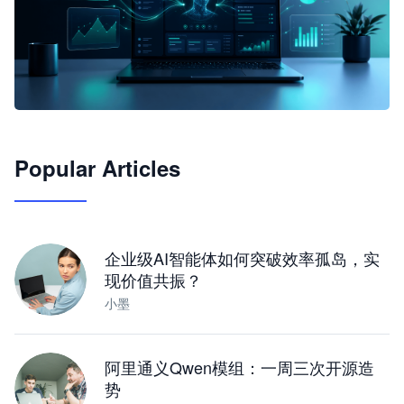
🦞
Popular Articles
JimoClaw 桌面 AI Agent 工作台
让 AI 处理本地资料 · 操控浏览器 · 交付可用文档
下载桌面版
企业级AI智能体如何突破效率孤岛，实
现价值共振？
小墨
阿里通义Qwen模组：一周三次开源造
势