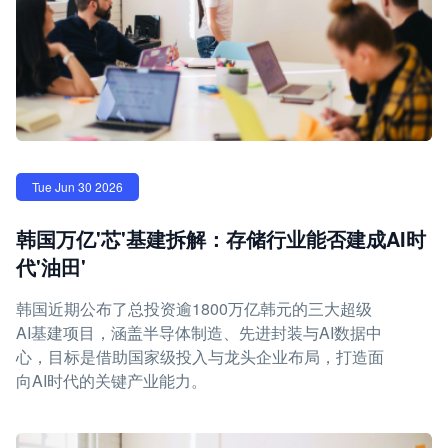
Tue Jun 30 2026
韩国万亿'芯'基建拆解：存储行业能否建成AI时
代'油田'
韩国近期公布了总投资逾1800万亿韩元的三大超级
AI基建项目，涵盖半导体制造、先进封装与AI数据中
心，目标是借助国家级投入与龙头企业布局，打造面
向AI时代的关键产业能力。