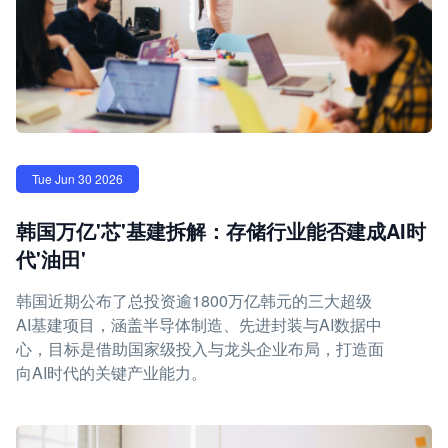
Tue Jun 30 2026
韩国万亿'芯'基建拆解：存储行业能否建成AI时
代'油田'
韩国近期公布了总投资逾1800万亿韩元的三大超级
AI基建项目，涵盖半导体制造、先进封装与AI数据中
心，目标是借助国家级投入与龙头企业布局，打造面
向AI时代的关键产业能力。