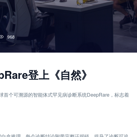
968
pRare登上《自然》
首个可溯源的智能体式罕见病诊断系统DeepRare，标志着
实现全流程白盒推理，每个诊断结论附带完整证据链，提升了诊断可追