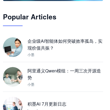
🦞
Popular Articles
JimoClaw 桌面 AI Agent 工作台
让 AI 处理本地资料 · 操控浏览器 · 交付可用文档
下载桌面版
企业级AI智能体如何突破效率孤岛，实
现价值共振？
小墨
阿里通义Qwen模组：一周三次开源造
势
小墨
积墨AI 7月更新日志