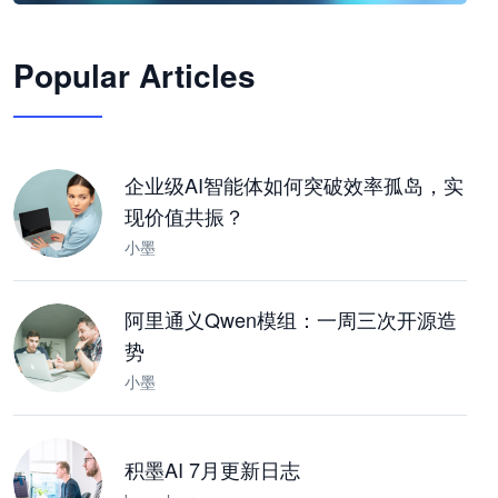
🦞
Popular Articles
JimoClaw 桌面 AI Agent 工作台
让 AI 处理本地资料 · 操控浏览器 · 交付可用文档
下载桌面版
企业级AI智能体如何突破效率孤岛，实
现价值共振？
小墨
阿里通义Qwen模组：一周三次开源造
势
小墨
积墨AI 7月更新日志