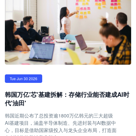
Tue Jun 30 2026
韩国万亿'芯'基建拆解：存储行业能否建成AI时
代'油田'
韩国近期公布了总投资逾1800万亿韩元的三大超级
AI基建项目，涵盖半导体制造、先进封装与AI数据中
心，目标是借助国家级投入与龙头企业布局，打造面