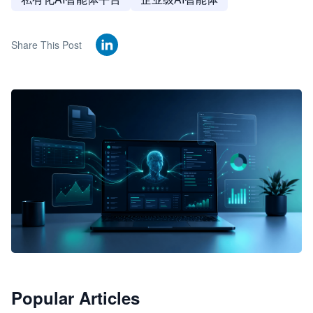
Share This Post
🦞
Popular Articles
JimoClaw 桌面 AI Agent 工作台