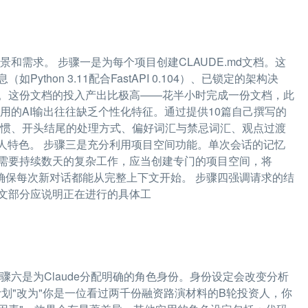
景和需求。 步骤一是为每个项目创建CLAUDE.md文档。这
hon 3.11配合FastAPI 0.104）、已锁定的架构决
。这份文档的投入产出比极高——花半小时完成一份文档，此
用的AI输出往往缺乏个性化特征。通过提供10篇自己撰写的
用习惯、开头结尾的处理方式、偏好词汇与禁忌词汇、观点过渡
人特色。 步骤三是充分利用项目空间功能。单次会话的记忆
需要持续数天的复杂工作，应当创建专门的项目空间，将
，确保每次新对话都能从完整上下文开始。 步骤四强调请求的结
文部分应说明正在进行的具体工
六是为Claude分配明确的角色身份。身份设定会改变分析
划"改为"你是一位看过两千份融资路演材料的B轮投资人，你