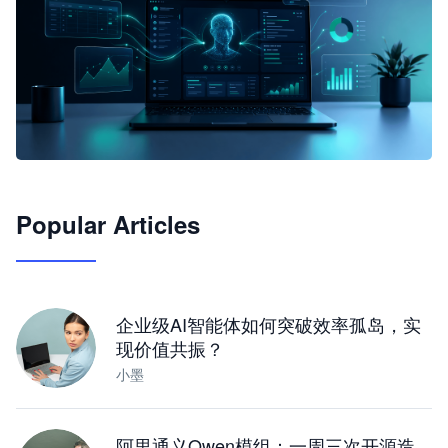
🦞
Popular Articles
JimoClaw 桌面 AI Agent 工作台
让 AI 处理本地资料 · 操控浏览器 · 交付可用文档
下载桌面版
企业级AI智能体如何突破效率孤岛，实
现价值共振？
小墨
阿里通义Qwen模组：一周三次开源造