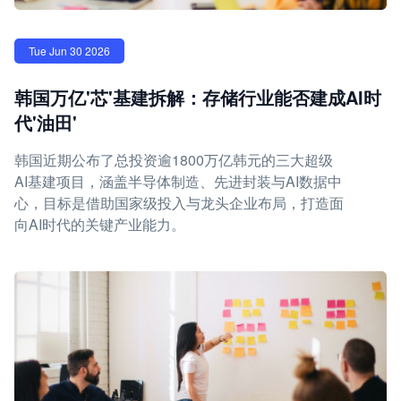
Tue Jun 30 2026
韩国万亿'芯'基建拆解：存储行业能否建成AI时
代'油田'
韩国近期公布了总投资逾1800万亿韩元的三大超级
AI基建项目，涵盖半导体制造、先进封装与AI数据中
心，目标是借助国家级投入与龙头企业布局，打造面
向AI时代的关键产业能力。