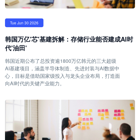
Tue Jun 30 2026
韩国万亿'芯'基建拆解：存储行业能否建成AI时
代'油田'
韩国近期公布了总投资逾1800万亿韩元的三大超级
AI基建项目，涵盖半导体制造、先进封装与AI数据中
心，目标是借助国家级投入与龙头企业布局，打造面
向AI时代的关键产业能力。