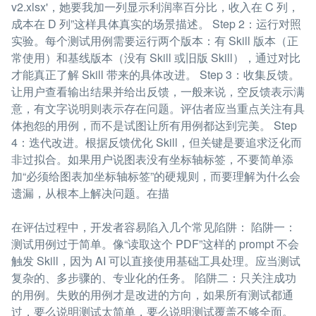
v2.xlsx'，她要我加一列显示利润率百分比，收入在 C 列，
成本在 D 列”这样具体真实的场景描述。 Step 2：运行对照
实验。每个测试用例需要运行两个版本：有 Skill 版本（正
常使用）和基线版本（没有 Skill 或旧版 Skill），通过对比
才能真正了解 Skill 带来的具体改进。 Step 3：收集反馈。
让用户查看输出结果并给出反馈，一般来说，空反馈表示满
意，有文字说明则表示存在问题。评估者应当重点关注有具
体抱怨的用例，而不是试图让所有用例都达到完美。 Step
4：迭代改进。根据反馈优化 Skill，但关键是要追求泛化而
非过拟合。如果用户说图表没有坐标轴标签，不要简单添
加“必须给图表加坐标轴标签”的硬规则，而要理解为什么会
遗漏，从根本上解决问题。在描
在评估过程中，开发者容易陷入几个常见陷阱： 陷阱一：
测试用例过于简单。像“读取这个 PDF”这样的 prompt 不会
触发 Skill，因为 AI 可以直接使用基础工具处理。应当测试
复杂的、多步骤的、专业化的任务。 陷阱二：只关注成功
的用例。失败的用例才是改进的方向，如果所有测试都通
过，要么说明测试太简单，要么说明测试覆盖不够全面。