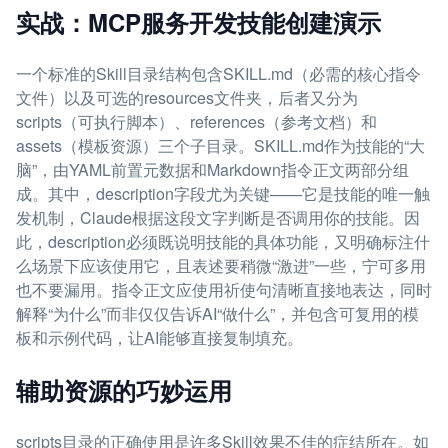
实战：MCP服务开发技能创建演示
一个标准的Skill目录结构包含SKILL.md（必需的核心指令
文件）以及可选的resources文件夹，后者又分为
scripts（可执行脚本）、references（参考文档）和
assets（模板资源）三个子目录。SKILL.md作为技能的“大
脑”，由YAML前置元数据和Markdown指令正文两部分组
成。其中，description字段尤为关键——它是技能的唯一触
发机制，Claude根据这段文字判断是否调用你的技能。因
此，description必须既说明技能的具体功能，又明确标注什
么场景下应该使用它，且表述要稍微“激进”一些，宁可多用
也不要漏用。指令正文应使用祈使句清晰直接地表达，同时
解释“为什么”而非仅仅告诉AI“做什么”，并包含可复用的模
板和示例代码，让AI能够直接复制填充。
辅助资源的巧妙运用
scripts目录的正确使用是许多Skill效果不佳的症结所在。如