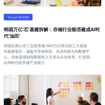
Tue Jun 30 2026
韩国万亿'芯'基建拆解：存储行业能否建成AI时
代'油田'
韩国近期公布了总投资逾1800万亿韩元的三大超级
AI基建项目，涵盖半导体制造、先进封装与AI数据中
心，目标是借助国家级投入与龙头企业布局，打造面
向AI时代的关键产业能力。