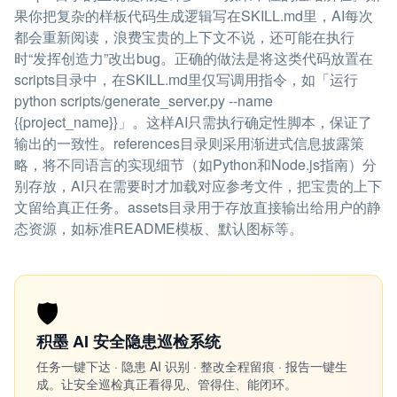
果你把复杂的样板代码生成逻辑写在SKILL.md里，AI每次
都会重新阅读，浪费宝贵的上下文不说，还可能在执行
时“发挥创造力”改出bug。正确的做法是将这类代码放置在
scripts目录中，在SKILL.md里仅写调用指令，如「运行
python scripts/generate_server.py --name
{{project_name}}」。这样AI只需执行确定性脚本，保证了
输出的一致性。references目录则采用渐进式信息披露策
略，将不同语言的实现细节（如Python和Node.js指南）分
别存放，AI只在需要时才加载对应参考文件，把宝贵的上下
文留给真正任务。assets目录用于存放直接输出给用户的静
态资源，如标准README模板、默认图标等。
🛡️
积墨 AI 安全隐患巡检系统
任务一键下达 · 隐患 AI 识别 · 整改全程留痕 · 报告一键生
成。让安全巡检真正看得见、管得住、能闭环。