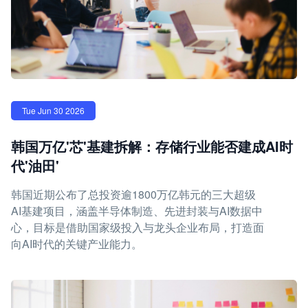
Tue Jun 30 2026
韩国万亿'芯'基建拆解：存储行业能否建成AI时
代'油田'
韩国近期公布了总投资逾1800万亿韩元的三大超级
AI基建项目，涵盖半导体制造、先进封装与AI数据中
心，目标是借助国家级投入与龙头企业布局，打造面
向AI时代的关键产业能力。