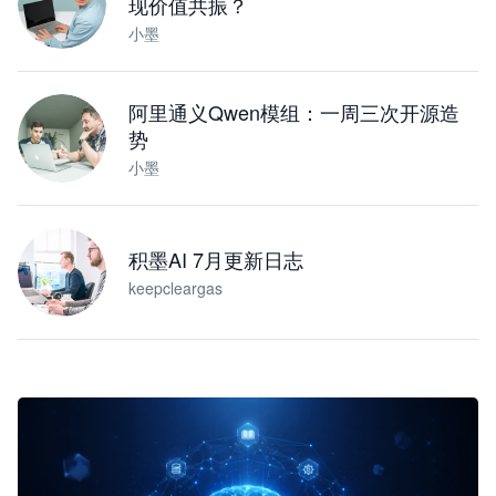
现价值共振？
小墨
阿里通义Qwen模组：一周三次开源造
势
小墨
积墨AI 7月更新日志
keepcleargas