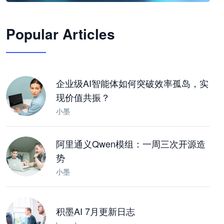
🦞
Popular Articles
JimoClaw 桌面 AI Agent 工作台
让 AI 处理本地资料 · 操控浏览器 · 交付可用文档
下载桌面版
企业级AI智能体如何突破效率孤岛，实
现价值共振？
小墨
阿里通义Qwen模组：一周三次开源造
势
小墨
积墨AI 7月更新日志