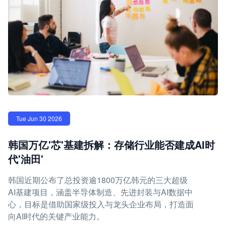
Tue Jun 30 2026
韩国万亿'芯'基建拆解：存储行业能否建成AI时
代'油田'
韩国近期公布了总投资逾1800万亿韩元的三大超级
AI基建项目，涵盖半导体制造、先进封装与AI数据中
心，目标是借助国家级投入与龙头企业布局，打造面
向AI时代的关键产业能力。