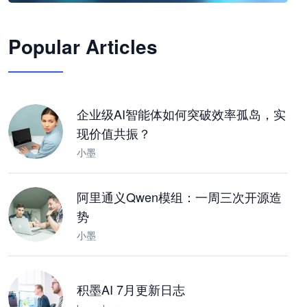
🦞
Popular Articles
JimoClaw 桌面 AI Agent 工作台
让 AI 处理本地资料 · 操控浏览器 · 交付可用文档
下载桌面版
企业级AI智能体如何突破效率孤岛，实
现价值共振？
小墨
阿里通义Qwen模组：一周三次开源造
势
小墨
积墨AI 7月更新日志