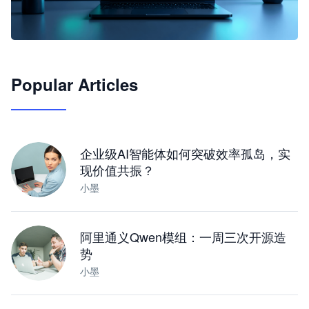
🦞
Popular Articles
JimoClaw 桌面 AI Agent 工作台
让 AI 处理本地资料 · 操控浏览器 · 交付可用文档
下载桌面版
企业级AI智能体如何突破效率孤岛，实
现价值共振？
小墨
阿里通义Qwen模组：一周三次开源造
势
小墨