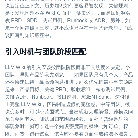
快速定位上下文、历史知识如何更容易被发现。关键规则
是：发现问题不在 Wiki 页面里「修表述」，而是回到源头
改 PRD、SDD、测试用例、Runbook 或 ADR。另外，如
果一个问题被问三次，就不应该只存在于问答记录里，而应
该回写到知识底座中。
引入时机与团队阶段匹配
LLM Wiki 的引入应该按团队阶段而非工具热度来决定。小
团队、早期产品阶段先别急——如果团队只有几个人，产品
还在快速试错，靠高频沟通推进，那么优先把最小事实源建
起来：产品目标、关键 PRD、验收标准、核心测试用例、
关键 ADR、Runbook、接口说明、AGENTS.md。这时候
上完整 LLM Wiki，容易制造虚假的完整感。中等团队、模
块变多时，可以小范围试点。当出现新人理解慢、跨模块问
题总要问老人、测试回归范围靠经验、文档「曾经是对的」
等现象时，就可以选一个知识密度高的模块（如订单、权
限、计费）进行试点。试点时不要看页面生成得漂不漂亮，