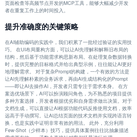
页面检查等高频节点开发的MCP工具，能够大幅减少开发
者在重复工作上的时间投入。
提升准确度的关键策略
在AI辅助编码的实践中，我们积累了一批经过验证的实用技
巧。 在UI布局重构方面，可以让AI先理解和解释旧布局的
结构，然后基于功能需求构思新布局。在处理复杂数据转换
时，提供完整的目标格式并给出典型示例，往往能让AI更好
地理解需求。 对于复杂Prompt的构建，一个有效的方法是
让AI先理解朴素的业务诉求，再由AI生成结构化的Prompt
——即让AI去操作AI，开发者只需专注于需求本身。 在方
案选优场景下，AI可以扮演顾问角色，为不熟悉的项目提供
多种方案选择，开发者根据优劣和自身需求做出决策。对于
文档生成，可以直接让AI根据功能代码反推使用文档，效率
远高于手动撰写。让AI总结页面的技术文档并实现跨语言转
换，也是实践中证明非常有效的用法。 此外，充分利用
Few-Shot（少样本）技巧，提供具体案例往往比抽象描述