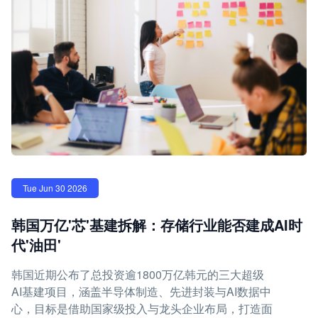
Tue Jun 30 2026
韩国万亿'芯'基建拆解：存储行业能否建成AI时
代'油田'
韩国近期公布了总投资逾1800万亿韩元的三大超级
AI基建项目，涵盖半导体制造、先进封装与AI数据中
心，目标是借助国家级投入与龙头企业布局，打造面