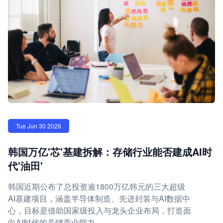
Tue Jun 30 2026
韩国万亿'芯'基建拆解：存储行业能否建成AI时
代'油田'
韩国近期公布了总投资逾1800万亿韩元的三大超级
AI基建项目，涵盖半导体制造、先进封装与AI数据中
心，目标是借助国家级投入与龙头企业布局，打造面
向AI时代的关键产业能力。