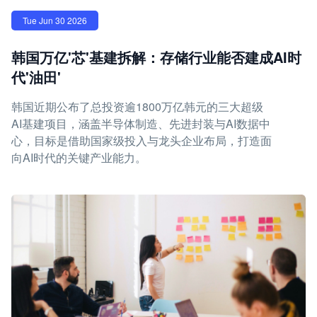
Tue Jun 30 2026
韩国万亿'芯'基建拆解：存储行业能否建成AI时
代'油田'
韩国近期公布了总投资逾1800万亿韩元的三大超级
AI基建项目，涵盖半导体制造、先进封装与AI数据中
心，目标是借助国家级投入与龙头企业布局，打造面
向AI时代的关键产业能力。