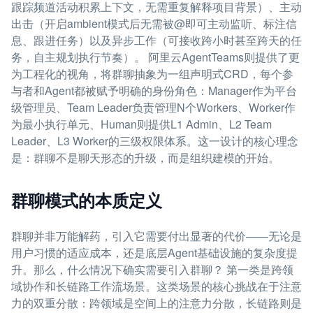
跟踪频道活动积累上下文，无需重复解释项目背景）、主动
出击（开启ambient模式后无需被@即可主动监听、标注信
息、跟进任务）以及异步工作（可接收跨小时甚至跨天的任
务，自主规划执行节奏）。 阿里云AgentTeams则提供了更
为工程化的视角，将群聊抽象为一组声明式CRD，每个参
与者和Agent都被赋予明确的身份角色：Manager作为平台
级管理员、Team Leader负责管理N个Workers、Worker作
为最小执行单元、Human则提供L1 Admin、L2 Team
Leader、L3 Worker的三级权限体系。这一设计的核心理念
是：群聊不是聊天形态的升级，而是组织建模的开始。
群聊模式的本质定义
群聊并非万能解药，引入它需要付出显著的代价——无论是
用户习惯的适应成本，还是底层Agent基础设施的复杂度提
升。那么，什么情况下确实需要引入群聊？ 第一类是跨领
域协作和长链路工作流场景。这类场景的核心挑战在于注意
力的双重分散：跨领域是空间上的注意力分散，长链路则是