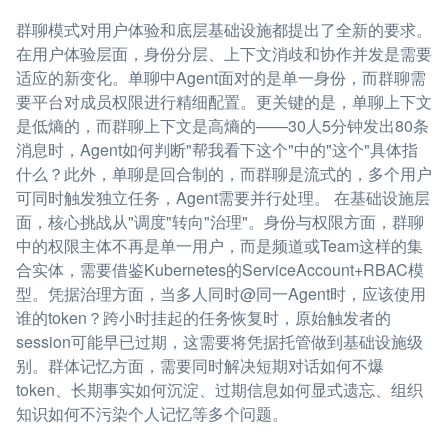
群聊模式对用户体验和底层基础设施都提出了全新的要求。
在用户体验层面，身份分层、上下文消歧和协作并发是需要
适应的新变化。单聊中Agent面对的是单一身份，而群聊需
要平台对成员权限进行精细配置。更关键的是，单聊上下文
是低熵的，而群聊上下文是高熵的——30人5分钟发出80条
消息时，Agent如何判断"帮我看下这个"中的"这个"具体指
什么？此外，单聊是回合制的，而群聊是流式的，多个用户
可同时触发独立任务，Agent需要并行处理。 在基础设施层
面，核心挑战从"调度"转向"治理"。身份与权限方面，群聊
中的权限主体不再是单一用户，而是频道或Team这样的集
合实体，需要借鉴Kubernetes的ServiceAccount+RBAC模
型。凭据治理方面，当多人同时@同一Agent时，应该使用
谁的token？跨小时挂起的任务恢复时，原始触发者的
session可能早已过期，这需要将凭据托管做到基础设施级
别。群体记忆方面，需要同时解决短期对话如何不爆
token、长期事实如何沉淀、过期信息如何显式遗忘、组织
知识如何不污染个人记忆等多个问题。