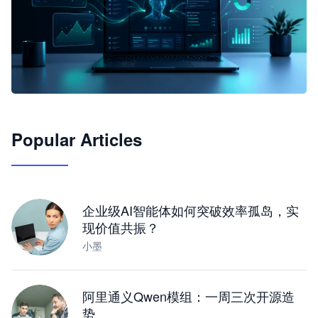
🦞
Popular Articles
JimoClaw 桌面 AI Agent 工作台
让 AI 处理本地资料 · 操控浏览器 · 交付可用文档
下载桌面版
企业级AI智能体如何突破效率孤岛，实
现价值共振？
小墨
阿里通义Qwen模组：一周三次开源造
势