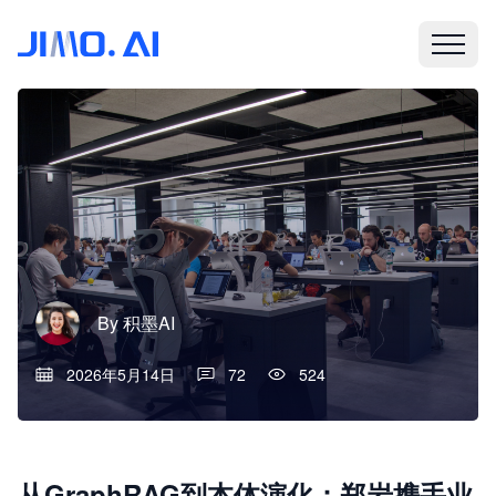
By
积墨AI
2026年5月14日
72
524
从GraphRAG到本体演化：郑岩携手业