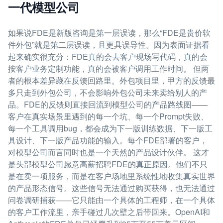
一代模型公司
如果说FDE是新版咨询是第一层误读，那么“FDE是贵价软
件外包”就是第二层误读，且更具误导性。因为表面证据看
起来确实很充分：FDE真的会去客户现场写代码，真的会
按客户业务定制功能，真的会被客户调用工作时间。 但两
者的根本差异藏在反馈回路里。外包项目里，甲方的反馈最
多只走到外包公司，不会影响外包公司未来卖给别人的产
品。FDE的反馈则直接回流到模型公司的产品路线图——
客户在真实场景里遇到的每一个坑、每一个Prompt失败、
每一个工具调用bug，都会成为下一版训练数据、下一版工
具设计、下一版产品功能的输入。每个FDE部署的客户，
对模型公司而言同时也是一个天然的产品设计伙伴。 这才
是头部模型公司愿意高薪招聘FDE的真正原因。他们不只
是在卖一项服务，而是在客户场地里系统性地收集真实世界
的产品形态信号。这些信号无法通过购买获得，也无法通过
问卷调研捕获——它只能由一个具体的工程师，在一个具体
的客户工作流里，亲手碰过几次壁之后带回来。OpenAI和