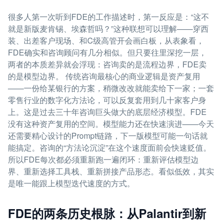
很多人第一次听到FDE的工作描述时，第一反应是：“这不
就是新版麦肯锡、埃森哲吗？”这种联想可以理解——穿西
装、出差客户现场、和C级高管开会画白板，从表象看，
FDE确实和咨询顾问有几分相似。但只要往里深挖一层，
两者的本质差异就会浮现：咨询卖的是流程边界，FDE卖
的是模型边界。 传统咨询最核心的商业逻辑是资产复用
——一份给某银行的方案，稍微改改就能卖给下一家；一套
零售行业的数字化方法论，可以反复套用到几十家客户身
上。这是过去三十年咨询巨头做大的底层经济模型。FDE
没有这种资产复用的空间。模型能力还在快速演进——今天
还需要精心设计的Prompt链路，下一版模型可能一句话就
能搞定。咨询的“方法论沉淀”在这个速度面前会快速贬值。
所以FDE每次都必须重新跑一遍闭环：重新评估模型边
界、重新选择工具栈、重新拼接产品形态。看似低效，其实
是唯一能跟上模型迭代速度的方式。
FDE的两条历史根脉：从Palantir到新