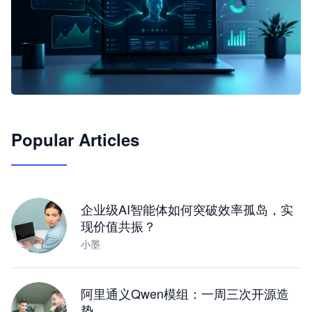
🦞
Popular Articles
JimoClaw 桌面 AI Agent 工作台
让 AI 处理本地资料 · 操控浏览器 · 交付可用文档
下载桌面版
企业级AI智能体如何突破效率孤岛，实
现价值共振？
小墨
阿里通义Qwen模组：一周三次开源造
势