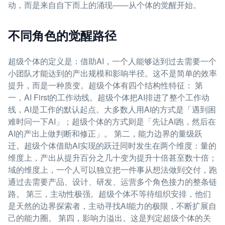
动，而是来自自下而上的涌现——从个体的觉醒开始。
不同角色的觉醒路径
超级个体的定义是：借助AI，一个人能够达到过去需要一个
小团队才能达到的产出规模和影响半径。这不是简单的效率
提升，而是一种质变。超级个体有四个结构性特征： 第
一，AI First的工作动线。超级个体把AI排进了整个工作动
线，AI是工作的默认起点。大多数人用AI的方式是「遇到困
难时问一下AI」；超级个体的方式则是「先让AI跑，然后在
AI的产出上做判断和修正」。 第二，能力边界的量级跃
迁。超级个体借助AI实现的跃迁同时发生在两个维度：量的
维度上，产出从提升百分之几十变为提升十倍甚至数十倍；
域的维度上，一个人可以独立把一件事从想法做到交付，跑
通过去需要产品、设计、研发、运营多个角色接力的整条链
路。 第三，主动性极强。超级个体不等待组织安排，他们
是天然的边界探索者，主动寻找AI能力的极限，不断扩展自
己的能力圈。 第四，影响力溢出。这是判定超级个体的关