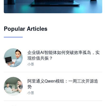
🦞
Popular Articles
JimoClaw 桌面 AI Agent 工作台
让 AI 处理本地资料 · 操控浏览器 · 交付可用文档
下载桌面版
企业级AI智能体如何突破效率孤岛，实
现价值共振？
小墨
阿里通义Qwen模组：一周三次开源造
势
小墨