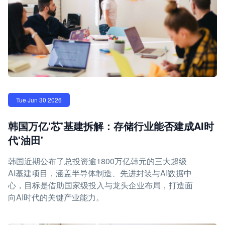
Tue Jun 30 2026
韩国万亿'芯'基建拆解：存储行业能否建成AI时
代'油田'
韩国近期公布了总投资逾1800万亿韩元的三大超级
AI基建项目，涵盖半导体制造、先进封装与AI数据中
心，目标是借助国家级投入与龙头企业布局，打造面
向AI时代的关键产业能力。